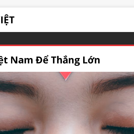
IỆT
iệt Nam Để Thắng Lớn