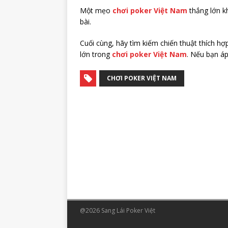
Một mẹo
chơi poker Việt Nam
thắng lớn kh
bài.
Cuối cùng, hãy tìm kiếm chiến thuật thích hợ
lớn trong
chơi poker Việt Nam
. Nếu bạn á
CHƠI POKER VIỆT NAM
@2026 Sang Lái Poker Việt