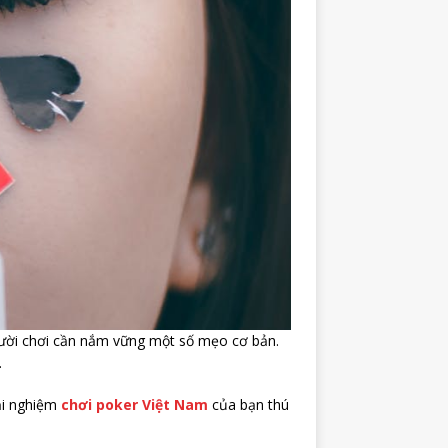
người chơi cần nắm vững một số mẹo cơ bản.
.
rải nghiệm
chơi poker Việt Nam
của bạn thú