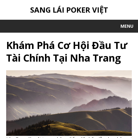
SANG LÁI POKER VIỆT
MENU
Khám Phá Cơ Hội Đầu Tư
Tài Chính Tại Nha Trang