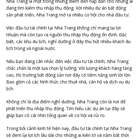
Nha Trang là một trong những điểm đến hấp dẫn cho những ai
đang tìm kiếm thu nhập thụ động. Với nhiều dự án bất động
sản phát triển, Nha Trang mở ra nhiều cơ hội cho nhà đầu tư.
Việc đầu tư tài chính tại Nha Trang không chỉ mang lại lợi
nhuận mà còn tạo ra nguồn thu nhập thụ động ổn định. Đặc
biệt, các khu du lịch, nghỉ dưỡng ở đây thu hút nhiều khách du
lịch trong và ngoài nước.
Nếu bạn đang cân nhắc đến việc đầu tư tài chính, Nha Trang
chắc chắn là một lựa chọn lý tưởng. Với lượng khách hàng tăng
cao, thị trường bất động sản nơi đây có tiềm năng sinh lời lớn.
Bao gồm cả các hình thức cho thuê nhà, căn hộ và dịch vụ du
lịch.
Không chỉ là địa điểm nghỉ dưỡng, Nha Trang còn là nơi để
phát triển thu nhập thụ động. Tìm hiểu các dự án tại đây sẽ
giúp bạn có cái nhìn tổng quan về cơ hội và rủi ro.
Trong bối cảnh kinh tế hiện nay, đầu tư tài chính tại Nha Trang
sẽ đem lại lợi ích lâu dài cho những ai kiên trì và nắm bắt thời