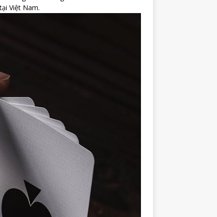
tại Việt Nam.