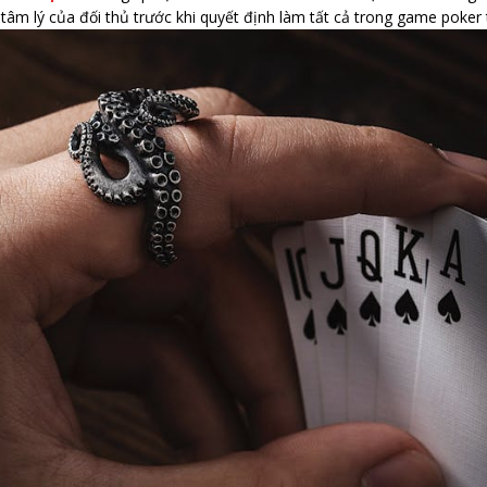
 tâm lý của đối thủ trước khi quyết định làm tất cả trong game poker 