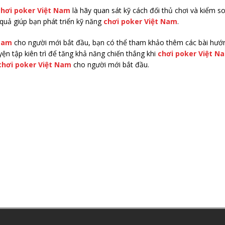
chơi poker Việt Nam
là hãy quan sát kỹ cách đối thủ chơi và kiểm 
 quả giúp bạn phát triển kỹ năng
chơi poker Việt Nam
.
 Nam
cho người mới bắt đầu, bạn có thể tham khảo thêm các bài hướn
ện tập kiên trì để tăng khả năng chiến thắng khi
chơi poker Việt N
chơi poker Việt Nam
cho người mới bắt đầu.