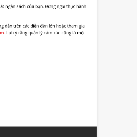
soát ngân sách của bạn. Đừng ngại thực hành
g dẫn trên các diễn đàn lớn hoặc tham gia
am
. Lưu ý rằng quản lý cảm xúc cũng là một