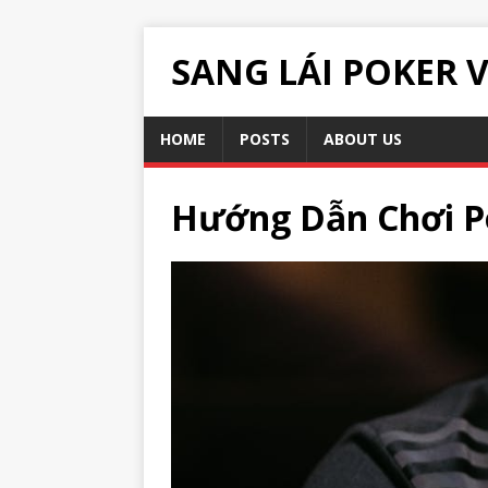
SANG LÁI POKER V
HOME
POSTS
ABOUT US
Hướng Dẫn Chơi P