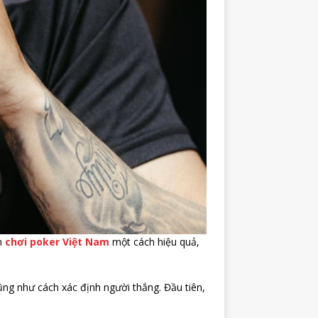
ệm
chơi poker Việt Nam
một cách hiệu quả,
ũng như cách xác định người thắng. Đầu tiên,