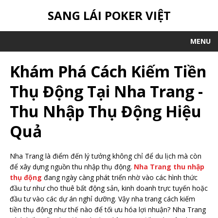
SANG LÁI POKER VIỆT
MENU
Khám Phá Cách Kiếm Tiền
Thụ Động Tại Nha Trang -
Thu Nhập Thụ Động Hiệu
Quả
Nha Trang là điểm đến lý tưởng không chỉ để du lịch mà còn
để xây dựng nguồn thu nhập thụ động.
Nha Trang thu nhập
thụ động
đang ngày càng phát triển nhờ vào các hình thức
đầu tư như cho thuê bất động sản, kinh doanh trực tuyến hoặc
đầu tư vào các dự án nghỉ dưỡng. Vậy nha trang cách kiếm
tiền thụ động như thế nào để tối ưu hóa lợi nhuận? Nha Trang