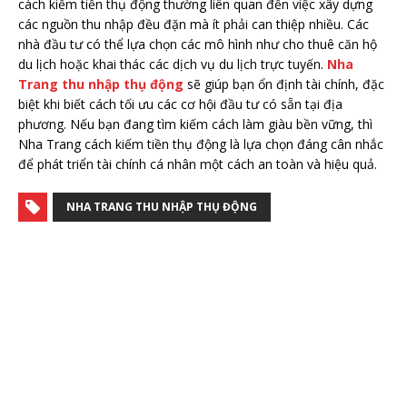
cách kiếm tiền thụ động thường liên quan đến việc xây dựng
các nguồn thu nhập đều đặn mà ít phải can thiệp nhiều. Các
nhà đầu tư có thể lựa chọn các mô hình như cho thuê căn hộ
du lịch hoặc khai thác các dịch vụ du lịch trực tuyến.
Nha
Trang thu nhập thụ động
sẽ giúp bạn ổn định tài chính, đặc
biệt khi biết cách tối ưu các cơ hội đầu tư có sẵn tại địa
phương. Nếu bạn đang tìm kiếm cách làm giàu bền vững, thì
Nha Trang cách kiếm tiền thụ động là lựa chọn đáng cân nhắc
để phát triển tài chính cá nhân một cách an toàn và hiệu quả.
NHA TRANG THU NHẬP THỤ ĐỘNG